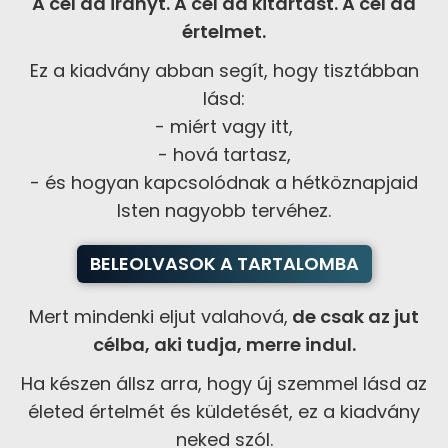
A cél ad irányt. A cél ad kitartást. A cél ad
értelmet.
Ez a kiadvány abban segít, hogy tisztábban
lásd:
- miért vagy itt,
- hová tartasz,
- és hogyan kapcsolódnak a hétköznapjaid
Isten nagyobb tervéhez.
BELEOLVASOK A TARTALOMBA
Mert mindenki eljut valahová,
de csak az jut
célba, aki tudja, merre indul.
Ha készen állsz arra, hogy új szemmel lásd az
életed értelmét és küldetését, ez a kiadvány
neked szól.