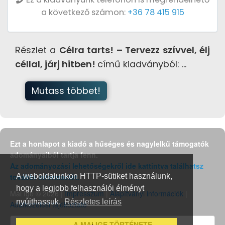
a következő számon:
+36 78 415 915
Részlet a
Célra tarts! – Tervezz szívvel, élj
céllal, járj hitben!
című kiadványból:
...
Ezt a honlapot a kiadó a hűséges és nagylelkű támogatók
adományaiból tartja fenn.
Az adományozási lehetőségekről ide kattintva találhatsz
további információt.
A weboldalunkon HTTP-sütiket használunk,
hogy a legjobb felhasználói élményt
Mai Ige © 2026 |
Impresszum
|
Alapítványi információk
|
nyújthassuk.
Részletes leírás
Adatkezelési tájékoztató
A MAI IGE TÖRTÉNETE