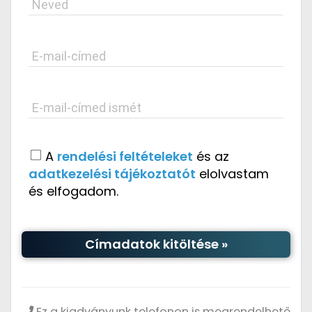
Neved
E-mail-címed
E-mail-címed ismét
A
rendelési feltételeket
és az
adatkezelési tájékoztatót
elolvastam
és elfogadom.
Címadatok kitöltése »
Ez a kiadványunk telefonon is megrendelhető