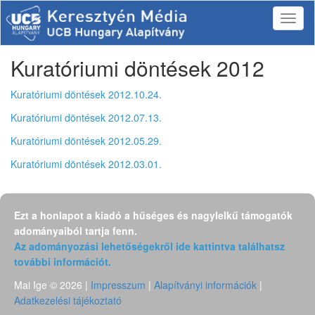
Kuratóriumi döntések 2012
Kuratóriumi döntések 2012.10.24.
Kuratóriumi döntések 2012.07.13.
Kuratóriumi döntések 2012.05.29.
Kuratóriumi döntések 2012.03.01.
Ezt a honlapot a kiadó a hűséges és nagylelkű támogatók
adományaiból tartja fenn.
Az adományozási lehetőségekről ide kattintva találhatsz
további információt.
Mai Ige © 2026 |
Impresszum
|
Alapítványi információk
|
Adatkezelési tájékoztató