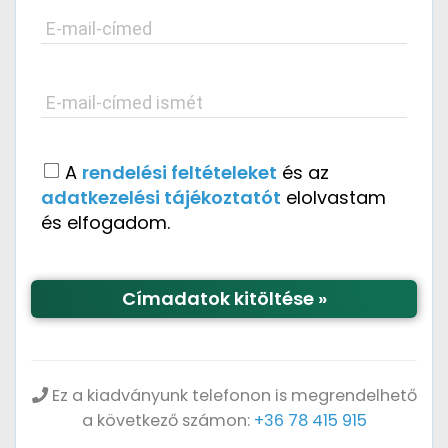
E-mail-címed
E-mail-címed ismét
A
rendelési feltételeket
és az
adatkezelési tájékoztatót
elolvastam
és elfogadom.
Címadatok kitöltése »
Ez a kiadványunk telefonon is megrendelhető
a következő számon:
+36 78 415 915