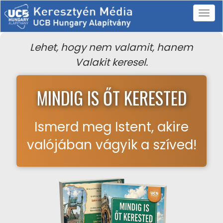
Lehet, hogy nem valamit, hanem
Valakit keresel.
MINDIG IS ŐT KERESTED
Ismerd meg Istent, akire
valójában vágyik a szíved!