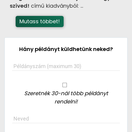
szíved!
című kiadványból:
...
Hány példányt küldhetünk neked
?
Példányszám
(maximum 30)
Szeretnék 30-nál több példányt
rendelni!
Neved