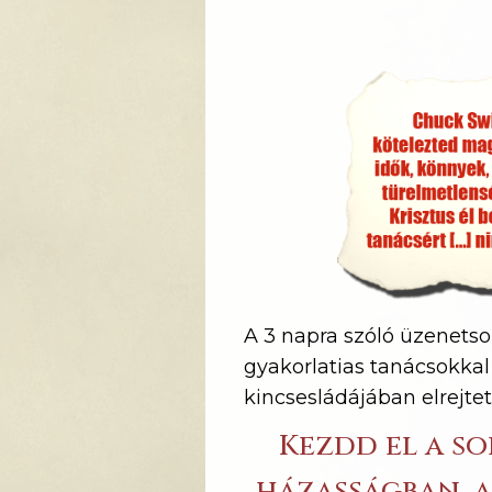
A 3 napra szóló üzenetso
gyakorlatias tanácsokka
kincsesládájában elrejtet
Kezdd el a so
házasságban, a