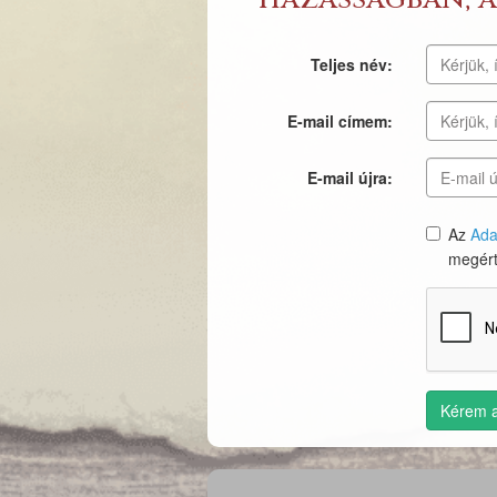
Teljes név:
E-mail címem:
E-mail újra:
Az
Ada
megért
Kérem a