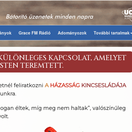
Bátorító üzenetek minden napra
ványok
Grace FM Rádió
Adományozok
További tartalmak
KÜLÖNLEGES KAPCSOLAT, AMELYET
ISTEN TEREMTETT.
etnél feliratkozni
A
HÁZASSÁG
KINCSESLÁDÁJA
unkra.
ldogan éltek, míg meg nem haltak”, valószínűleg
olt.