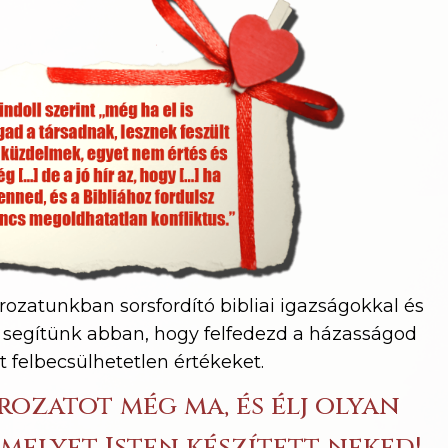
rozatunkban sorsfordító bibliai igazságokkal és
l segítünk abban, hogy felfedezd a házasságod
t felbecsülhetetlen értékeket.
rozatot még ma, és élj olyan
melyet Isten készített neked!