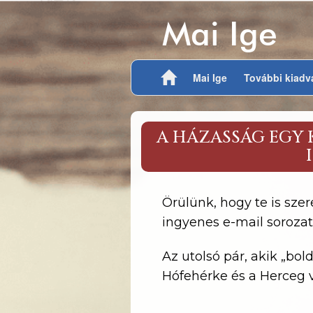
Mai Ige
Mai Ige
További kiad
A HÁZASSÁG EGY 
Örülünk, hogy te is szer
ingyenes e-mail sorozat
Az utolsó pár, akik „bo
Hófehérke és a Herceg v