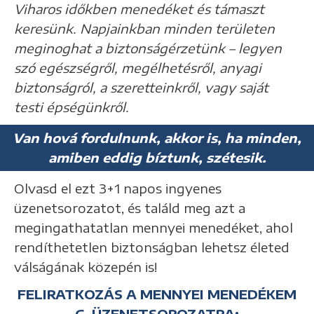
Viharos időkben menedéket és támaszt
keresünk. Napjainkban minden területen
meginoghat a biztonságérzetünk – legyen
szó egészségről, megélhetésről, anyagi
biztonságról, a szeretteinkről, vagy saját
testi épségünkről.
Van hová fordulnunk, akkor is, ha minden,
amiben eddig bíztunk, szétesik.
Olvasd el ezt 3+1 napos ingyenes
üzenetsorozatot, és találd meg azt a
megingathatatlan mennyei menedéket, ahol
rendíthetetlen biztonságban lehetsz életed
válságának közepén is!
FELIRATKOZÁS A MENNYEI MENEDÉKEM
C. ÜZENETSOROZATRA: