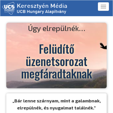
Úgy elrepülnék…
Felüdítő
üzenetsorozat
megfáradtaknak
„Bár lenne szárnyam, mint a galambnak,
elrepülnék, és nyugalmat találnék.”