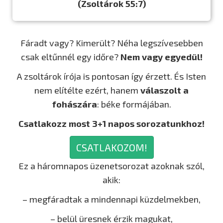
(Zsoltárok 55:7)
Fáradt vagy? Kimerült? Néha legszívesebben
csak eltűnnél egy időre?
Nem vagy egyedül!
A zsoltárok írója is pontosan így érzett. És Isten
nem elítélte ezért, hanem
válaszolt a
fohászára
: béke formájában.
Csatlakozz most 3+1 napos sorozatunkhoz!
CSATLAKOZOM!
Ez a háromnapos üzenetsorozat azoknak szól,
akik:
– megfáradtak a mindennapi küzdelmekben,
– belül üresnek érzik magukat,