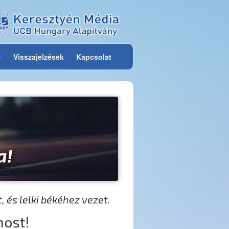
Visszajelzések
Kapcsolat
a!
, és lelki békéhez vezet.
ost!