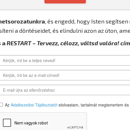
netsorozatunkra
, és engedd, hogy Isten segítsen 
teni a döntéseidet, és elindulni azon az úton, ame
s a
RESTART – Tervezz, célozz, váltsd valóra! cí
Az
Adatkezelési Tájékoztatót
elolvastam, tartalmát megismertem és