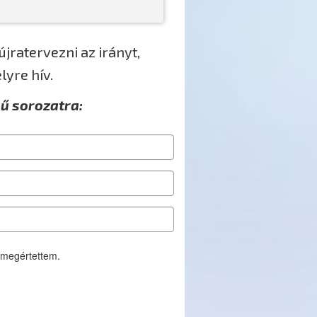
újratervezni az irányt,
lyre hív.
mű sorozatra:
 megértettem.