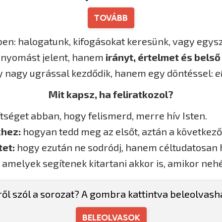
TOVÁBB
ben: halogatunk, kifogásokat keresünk, vagy egys
m nyomást jelent, hanem
irányt, értelmet és bels
 nagy ugrással kezdődik, hanem egy döntéssel:
e
Mit kapsz, ha feliratkozol?
tséget abban, hogy felismerd, merre hív Isten.
khez:
hogyan tedd meg az elsőt, aztán a következő
tet:
hogy ezután ne sodródj, hanem céltudatosan h
amelyek segítenek kitartani akkor is, amikor nehé
ről szól a sorozat? A gombra kattintva beleolvash
BELEOLVASOK