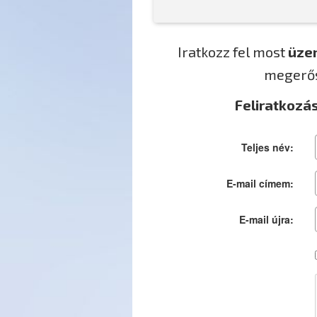
Iratkozz fel most
üze
megerősí
Feliratkozá
Teljes név:
E-mail címem:
E-mail újra: