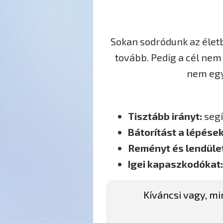
Sokan sodródunk az élet
tovább. Pedig a cél ne
nem egy
Tisztább irányt:
segí
Bátorítást a lépése
Reményt és lendüle
Igei kapaszkodókat:
Kíváncsi vagy, mi