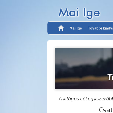
Mai Ige
Mai Ige
További kiad
T
A világos cél egyszerűbb
Csat