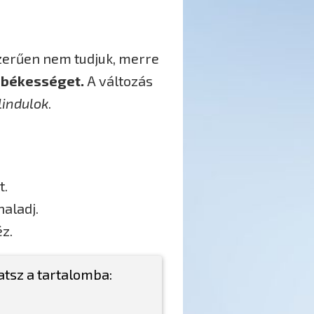
zerűen nem tudjuk, merre
ő békességet.
A változás
lindulok
.
t.
aladj.
z.
atsz a tartalomba: