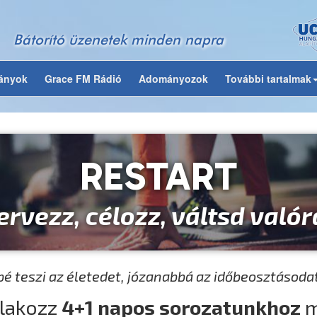
Bátorító üzenetek minden napra
ványok
Grace FM Rádió
Adományozok
További tartalmak
RESTART
ervezz, célozz, váltsd valór
é teszi az életedet, józanabbá az időbeosztásodat
lakozz
4+1 napos sorozatunkhoz
m