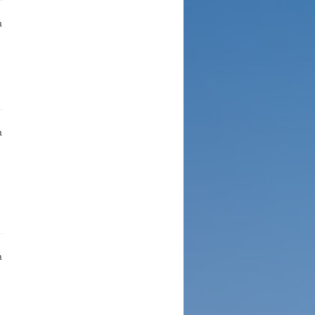
a
a
a