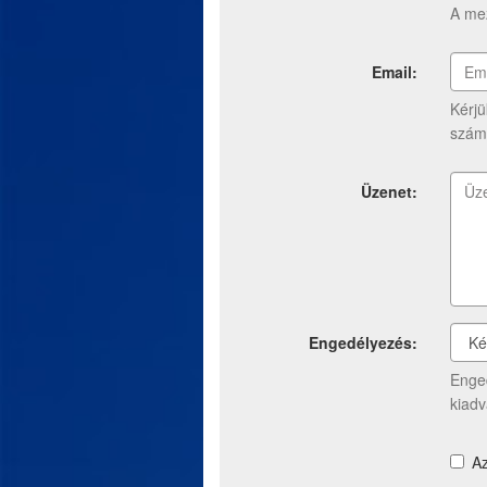
A mez
Email:
Kérjü
szám
Üzenet:
Engedélyezés:
Enged
kiad
A