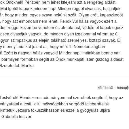
ánok Önöknek! Pénzben nem lehet kifejezni azt a rengeteg áldást,
a Mai Igétől kapunk minden nap! Minden reggel olvassuk, hallgatjuk
már, hogy minden egyes szava nekünk szólt. Olyan erőt, kapaszkodót
, hogy azt elmondani nem lehet. Rendkívül hálás vagyok ezért a
inden reggel kezembe vehetem és útmutatást, védelmet kapok egész
resen olvasójuk vagyok, de minden olyan izgalommal várom az új,
gyon szimpatikus az elején található személyes, biztató szavak. El
y mennyi munkát jelent az, hogy mi is itt Németországban
! Ezért is nagyon hálás vagyok! Mindennapi imáinkban benne van
 bármilyen formában segíti az Önök munkáját! Isten gazdag áldását
Szeretettel: Marika
körülbelül 1 hónapj
Testvérek! Rendszeres adományommal szeretnék segíteni, hogy az
ványaikkal a testi, lelki mélységekben vergődő felebarátaink
intetük Jézusra fókuszálhasson és ezzel a gyógyulás útjára
 Gabriella testvér