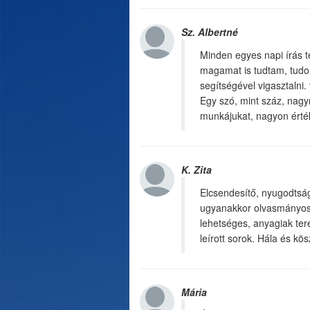
Sz. Albertné
Minden egyes napi írás te
magamat is tudtam, tudom
segítségével vigasztalni.
Egy szó, mint száz, nagy
munkájukat, nagyon érté
K. Zita
Elcsendesítő, nyugodtságo
ugyanakkor olvasmányos 
lehetséges, anyagiak ter
leírott sorok. Hála és kös
Mária