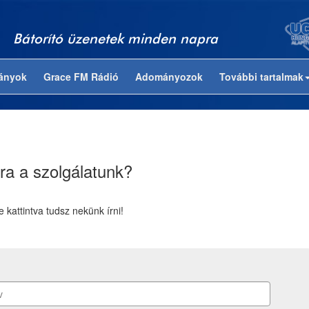
Bátorító üzenetek minden napra
ványok
Grace FM Rádió
Adományozok
További tartalmak
ra a szolgálatunk?
re kattintva tudsz nekünk írni!