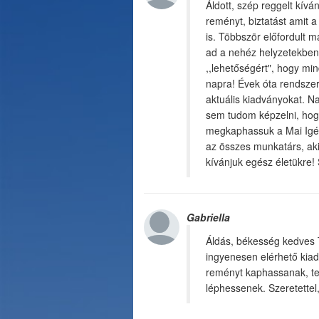
Áldott, szép reggelt kív
reményt, biztatást amit 
is. Többször előfordult 
ad a nehéz helyzetekben
,,lehetőségért", hogy m
napra! Évek óta rendsze
aktuális kiadványokat. Na
sem tudom képzelni, hog
megkaphassuk a Mai Igét
az összes munkatárs, aki
kívánjuk egész életükre! 
Gabriella
Áldás, békesség kedves 
ingyenesen elérhető kiad
reményt kaphassanak, tek
léphessenek. Szeretettel,