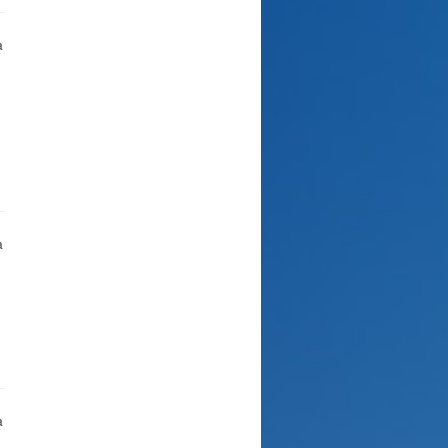
a
a
a