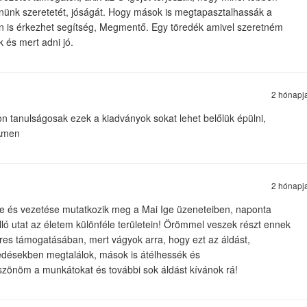
nünk szeretetét, jóságát. Hogy mások is megtapasztalhassák a
n is érkezhet segítség, Megmentő. Egy töredék amivel szeretném
k és mert adni jó.
2 hónapj
 tanulságosak ezek a kiadványok sokat lehet belőlük épülni,
 Ámen
2 hónapj
te és vezetése mutatkozik meg a Mai Ige üzeneteiben, naponta
lló utat az életem különféle területein! Örömmel veszek részt ennek
res támogatásában, mert vágyok arra, hogy ezt az áldást,
edésekben megtalálok, mások is átélhessék és
zönöm a munkátokat és további sok áldást kívánok rá!