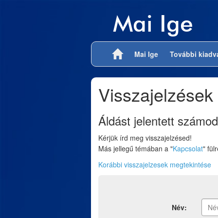
Mai Ige
Mai Ige
További kiad
Visszajelzések
Áldást jelentett számod
Kérjük írd meg visszajelzésed!
Más jellegű témában a "
Kapcsolat
" fül
Korábbi visszajelzesek megtekintése
Név: