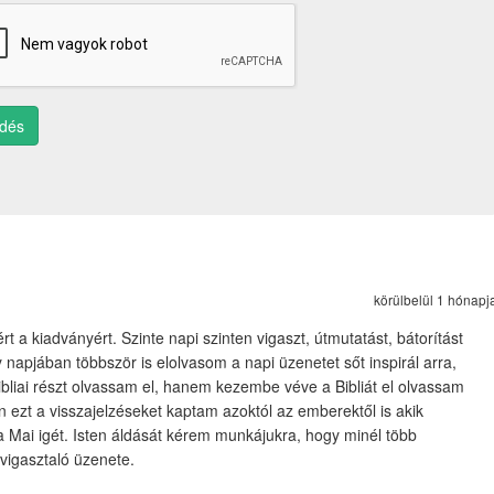
ldés
körülbelül 1 hónapj
 a kiadványért. Szinte napi szinten vigaszt, útmutatást, bátorítást
 napjában többször is elolvasom a napi üzenetet sőt inspirál arra,
ibliai részt olvassam el, hanem kezembe véve a Bibliát el olvassam
 ezt a visszajelzéseket kaptam azoktól az emberektől is akik
Mai igét. Isten áldását kérem munkájukra, hogy minél több
vigasztaló üzenete.