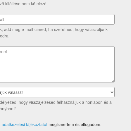
ő kitöltése nem kötelező
k, add meg e-mail-címed, ha szeretnéd, hogy válaszoljunk
odra
élyezed, hogy visszajelzésed felhasználjuk a honlapon és a
ványban?
z
adatkezelési tájékoztatót
megismertem és elfogadom.