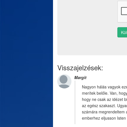
Kü
Visszajelzések:
Margit
Nagyon hálás vagyok ezért
merítek belőle. Van, hogy
hogy ne csak az idézet b
az egész szakaszt. Ugyan
számára megrendeltem a 
emberhez eljusson Isten 