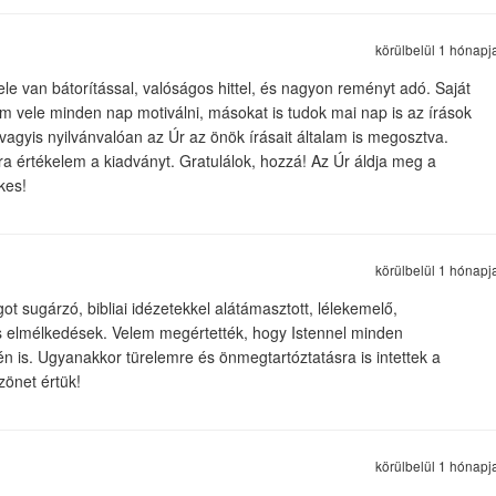
körülbelül 1 hónapj
le van bátorítással, valóságos hittel, és nagyon reményt adó. Saját
 vele minden nap motiválni, másokat is tudok mai nap is az írások
 vagyis nyilvánvalóan az Úr az önök írásait általam is megosztva.
ra értékelem a kiadványt. Gratulálok, hozzá! Az Úr áldja meg a
kes!
körülbelül 1 hónapj
t sugárzó, bibliai idézetekkel alátámasztott, lélekemelő,
elmélkedések. Velem megértették, hogy Istennel minden
én is. Ugyanakkor türelemre és önmegtartóztatásra is intettek a
zönet értük!
körülbelül 1 hónapj