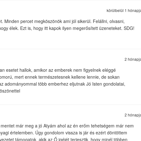
körülbelül 1 hónapj
. Minden percet megköszönök ami jól sikerül. Felállni, olvasni,
ogy élek. Ezt is, hogy itt kapok ilyen megerősített üzeneteket. SDG!
2 hónapj
an esetet hallok, amikor az emberek nem figyelnek eléggé
morú, mert ennek természetesnek kellene lennie, de sokan
az adományommal több emberhez eljutnak Jó Isten gondolatai,
öszönettel
2 hónapj
l mentet már meg a jó Atyám ahol az én erőm tehetségem már nem
nyagi értelemben. Úgy gondolom vissza is jár és ezért döntöttem
ezetet támogatok, akik az Ő igéjét terjesztik, hogy minél többen