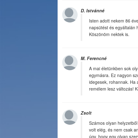
D. Istvánné
Isten adott nekem 86 évet
napsütést és egyáltalán h
Köszönöm nektek is.
M. Ferencné
A mai életünkben sok oly
egymásra. Ez nagyon szo
idegesek, rohannak. Ha 
remélem lesz változás! K
Zsolt
Számos olyan helyzetbő
volt elég, és nem csak a
úgy, hogy egy olyan szerv