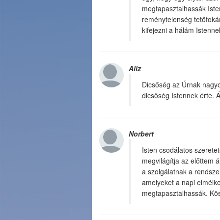
megtapasztalhassák Iste
reménytelenség tetőfoká
kifejezni a hálám Istenne
Aliz
Dicsőség az Úrnak nagyon
dicsőség Istennek érte.
Norbert
Isten csodálatos szerete
megvilágítja az előttem á
a szolgálatnak a rendsze
amelyeket a napi elmélk
megtapasztalhassák. Kös