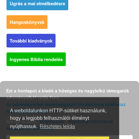
Ugrás a mai elmélkedésre
Hangoskönyvek
További kiadványok
Ingyenes Biblia rendelés
Ezt a honlapot a kiadó a hűséges és nagylelkű támogatók
adományaiból tartja fenn.
Az adományozási lehetőségekről ide kattintva találhatsz
további információt.
A weboldalunkon HTTP-sütiket használunk,
hogy a legjobb felhasználói élményt
Mai Ige © 2026 |
Impresszum
|
Alapítványi információk
|
nyújthassuk.
Részletes leírás
Adatkezelési tájékoztató