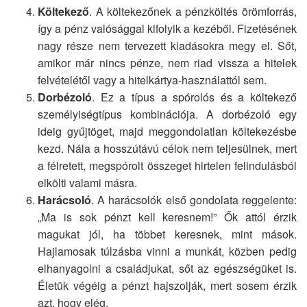
Költekező
. A költekezőnek a pénzköltés örömforrás,
így a pénz valósággal kifolyik a kezéből. Fizetésének
nagy része nem tervezett kiadásokra megy el. Sőt,
amikor már nincs pénze, nem riad vissza a hitelek
felvételétől vagy a hitelkártya-használattól sem.
Dorbézoló
. Ez a típus a spórolós és a költekező
személyiségtípus kombinációja. A dorbézoló egy
ideig gyűjtöget, majd meggondolatlan költekezésbe
kezd. Nála a hosszútávú célok nem teljesülnek, mert
a félretett, megspórolt összeget hirtelen felindulásból
elkölti valami másra.
Harácsoló
. A harácsolók első gondolata reggelente:
„Ma is sok pénzt kell keresnem!” Ők attól érzik
magukat jól, ha többet keresnek, mint mások.
Hajlamosak túlzásba vinni a munkát, közben pedig
elhanyagolni a családjukat, sőt az egészségüket is.
Életük végéig a pénzt hajszolják, mert sosem érzik
azt, hogy elég.