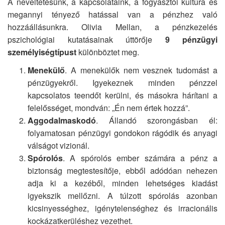
A neveltetésünk, a kapcsolataink, a fogyasztói kultúra és
megannyi tényező hatással van a pénzhez való
hozzáállásunkra.
Olivia Mellan, a pénzkezelés
pszichológiai kutatásainak úttörője
9 pénzügyi
személyiségtípust
különböztet meg.
Menekülő
. A menekülők nem vesznek tudomást a
pénzügyekről. Igyekeznek minden pénzzel
kapcsolatos teendőt kerülni, és másokra hárítani a
felelősséget, mondván: „Én nem értek hozzá”.
Aggodalmaskodó
. Állandó szorongásban él:
folyamatosan pénzügyi gondokon rágódik és anyagi
válságot vizionál.
Spórolós
. A spórolós ember számára a pénz a
biztonság megtestesítője, ebből adódóan nehezen
adja ki a kezéből, minden lehetséges kiadást
igyekszik mellőzni. A túlzott spórolás azonban
kicsinyességhez, igénytelenséghez és irracionális
kockázatkerüléshez vezethet.