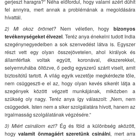
gerjeszt haragra?” Néha előfordul, hogy valami azért dühít
fel annyira, mert annak a problémának a megoldására
hívattál.
2)
Mi okoz örömet?
Nem véletlen, hogy
bizonyos
tevékenységeket élvezel
. Teréz anya énekelni tudott India
szegénynegyedeiben a sok szenvedést látva is. Egyszer
részt vett egy olyan összejövetelen, ahol királyok és
államférfiak voltak együtt, koronával, ékszerekkel,
selyemruhába öltözve, ő pedig egyszerű szárit viselt, amit
biztosítótű tartott. A világ egyik vezetője megkérdezte tőle,
nem csüggeszti-e el az, hogy olyan kevés sikerét látja a
szegények között végzett munkájának, miközben a
szükség oly nagy. Teréz anya így válaszolt: „Nem, nem
csüggedek. Isten nem a siker szolgálatára hívott, hanem az
irgalmasság szolgálatának végzésére.”
3)
Miért csinálom ezt?
Ég és föld a különbség aközött,
hogy
valamit önmagáért szeretünk csinálni
, mert arra