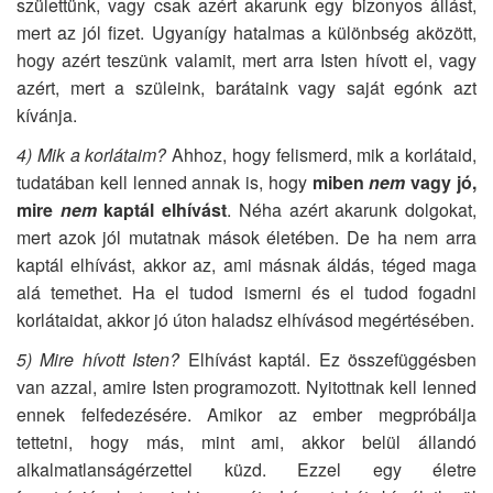
születtünk, vagy csak azért akarunk egy bizonyos állást,
mert az jól fizet. Ugyanígy hatalmas a különbség aközött,
hogy azért teszünk valamit, mert arra Isten hívott el, vagy
azért, mert a szüleink, barátaink vagy saját egónk azt
kívánja.
4)
Mik a korlátaim?
Ahhoz, hogy felismerd, mik a korlátaid,
tudatában kell lenned annak is, hogy
miben
nem
vagy jó,
mire
nem
kaptál elhívást
. Néha azért akarunk dolgokat,
mert azok jól mutatnak mások életében. De ha nem arra
kaptál elhívást, akkor az, ami másnak áldás, téged maga
alá temethet. Ha el tudod ismerni és el tudod fogadni
korlátaidat, akkor jó úton haladsz elhívásod megértésében.
5) Mire hívott Isten?
Elhívást kaptál. Ez összefüggésben
van azzal, amire Isten programozott. Nyitottnak kell lenned
ennek felfedezésére. Amikor az ember megpróbálja
tettetni, hogy más, mint ami, akkor belül állandó
alkalmatlanságérzettel küzd. Ezzel egy életre