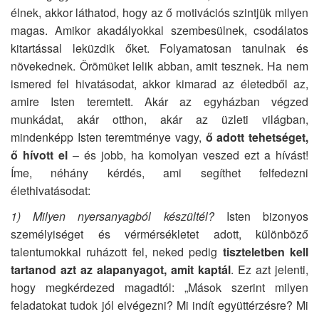
élnek, akkor láthatod, hogy az ő motivációs szintjük milyen
magas. Amikor akadályokkal szembesülnek, csodálatos
kitartással leküzdik őket. Folyamatosan tanulnak és
növekednek. Örömüket lelik abban, amit tesznek. Ha nem
ismered fel hivatásodat, akkor kimarad az életedből az,
amire Isten teremtett. Akár az egyházban végzed
munkádat, akár otthon, akár az üzleti világban,
mindenképp Isten teremtménye vagy,
ő adott tehetséget,
ő hívott el
– és jobb, ha komolyan veszed ezt a hívást!
Íme, néhány kérdés, ami segíthet felfedezni
élethivatásodat:
1)
Milyen nyersanyagból készültél?
Isten bizonyos
személyiséget és vérmérsékletet adott, különböző
talentumokkal ruházott fel, neked pedig
tiszteletben kell
tartanod azt az alapanyagot, amit kaptál
. Ez azt jelenti,
hogy megkérdezed magadtól: „Mások szerint milyen
feladatokat tudok jól elvégezni? Mi indít együttérzésre? Mi