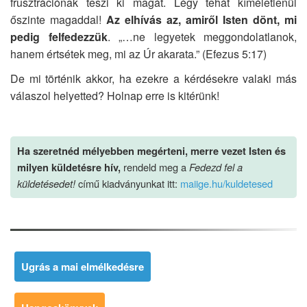
frusztrációnak teszi ki magát. Légy tehát kíméletlenül
őszinte magaddal!
Az elhívás az, amiről Isten dönt, mi
pedig felfedezzük
. „…ne legyetek meggondolatlanok,
hanem értsétek meg, mi az Úr akarata.” (Efezus 5:17)
De mi történik akkor, ha ezekre a kérdésekre valaki más
válaszol helyetted? Holnap erre is kitérünk!
Ha szeretnéd mélyebben megérteni, merre vezet Isten és
rendeld meg a
Fedezd fel a
milyen küldetésre hív,
küldetésedet!
című kiadványunkat itt:
maiige.hu/kuldetesed
Ugrás a mai elmélkedésre