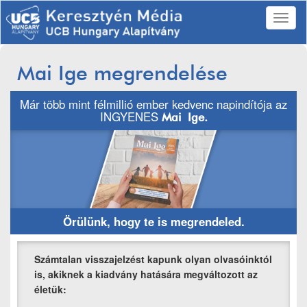
Mai Ige megrendelése
Már több mint félmillió ember kedvenc napindítója az
INGYENES
Mai Ige.
Örülünk, hogy te is megrendeled.
Számtalan visszajelzést kapunk olyan olvasóinktól
is, akiknek a kiadvány hatására megváltozott az
életük: