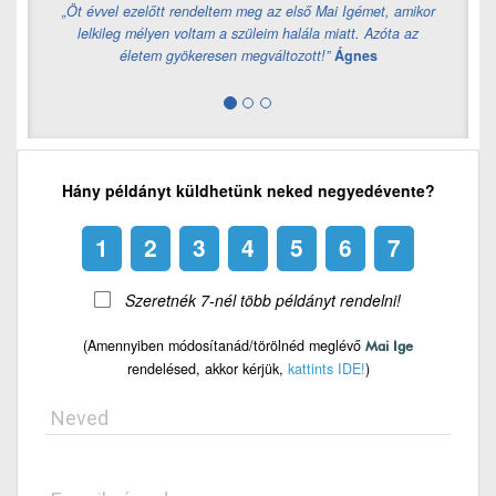
„Öt évvel ezelőtt rendeltem meg az első Mai Igémet, amikor
lelkileg mélyen voltam a szüleim halála miatt. Azóta az
életem gyökeresen megváltozott!”
Ágnes
Hány példányt küldhetünk neked
negyedévente
?
1
2
3
4
5
6
7
Szeretnék 7-nél több példányt rendelni!
(Amennyiben módosítanád/törölnéd meglévő
Mai Ige
rendelésed, akkor kérjük,
kattints IDE!
)
Neved