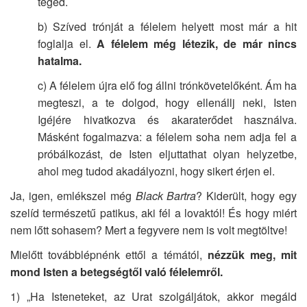
téged.
b) Szíved trónját a félelem helyett most már a hit
foglalja el.
A félelem még létezik, de már nincs
hatalma.
c) A félelem újra elő fog állni trónkövetelőként. Ám ha
megteszi, a te dolgod, hogy ellenállj neki, Isten
Igéjére hivatkozva és akaraterődet használva.
Másként fogalmazva: a félelem soha nem adja fel a
próbálkozást, de Isten eljuttathat olyan helyzetbe,
ahol meg tudod akadályozni, hogy sikert érjen el.
Ja, igen, emlékszel még
Black Bartra
? Kiderült, hogy egy
szelíd természetű patikus, aki fél a lovaktól! És hogy miért
nem lőtt sohasem? Mert a fegyvere nem is volt megtöltve!
Mielőtt továbblépnénk ettől a témától,
nézzük meg, mit
mond Isten a betegségtől való félelemről.
1) „Ha Isteneteket, az Urat szolgáljátok, akkor megáld