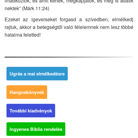
imádkoztok, és amit kértek, megkapjátok, és meg is adatik
nektek” (Márk 11:24)
Ezeket az igeverseket forgasd a szívedben, elmélkedj
rajtuk, akkor a betegségtől való félelemnek nem lesz többé
hatalma feletted!
Ugrás a mai elmélkedésre
Hangoskönyvek
További kiadványok
Ingyenes Biblia rendelés