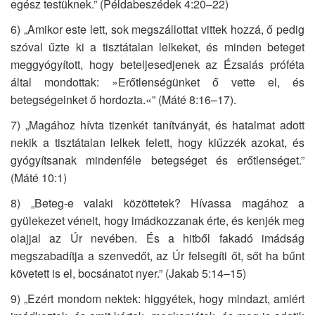
egész testüknek.” (Példabeszédek 4:20–22)
6) „Amikor este lett, sok megszállottat vittek hozzá, ő pedig
szóval űzte ki a tisztátalan lelkeket, és minden beteget
meggyógyított, hogy beteljesedjenek az Ézsaiás próféta
által mondottak: »Erőtlenségünket ő vette el, és
betegségeinket ő hordozta.«” (Máté 8:16–17).
7) „Magához hívta tizenkét tanítványát, és hatalmat adott
nekik a tisztátalan lelkek felett, hogy kiűzzék azokat, és
gyógyítsanak mindenféle betegséget és erőtlenséget.”
(Máté 10:1)
8) „Beteg-e valaki közöttetek? Hívassa magához a
gyülekezet véneit, hogy imádkozzanak érte, és kenjék meg
olajjal az Úr nevében. És a hitből fakadó imádság
megszabadítja a szenvedőt, az Úr felsegíti őt, sőt ha bűnt
követett is el, bocsánatot nyer.” (Jakab 5:14–15)
9) „Ezért mondom nektek: higgyétek, hogy mindazt, amiért