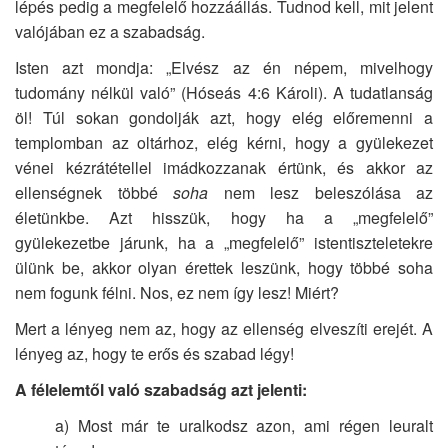
lépés pedig a megfelelő hozzáállás. Tudnod kell, mit jelent
valójában ez a szabadság.
Isten azt mondja: „Elvész az én népem, mivelhogy
tudomány nélkül való” (Hóseás 4:6 Károli). A tudatlanság
öl! Túl sokan gondolják azt, hogy elég előremenni a
templomban az oltárhoz, elég kérni, hogy a gyülekezet
vénei kézrátétellel imádkozzanak értünk, és akkor az
ellenségnek többé
soha
nem lesz beleszólása az
életünkbe. Azt hisszük, hogy ha a „megfelelő”
gyülekezetbe járunk, ha a „megfelelő” istentiszteletekre
ülünk be, akkor olyan érettek leszünk, hogy többé soha
nem fogunk félni. Nos, ez nem így lesz! Miért?
Mert a lényeg nem az, hogy az ellenség elveszíti erejét. A
lényeg az, hogy te erős és szabad légy!
A félelemtől való szabadság azt jelenti:
a) Most már te uralkodsz azon, ami régen leuralt