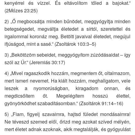
kenyérrel és vízzel. És eltávolítom tőled a bajokat.”
(2Mózes 23:25)
2) „Ő megbocsátja minden bűnödet, meggyógyítja minden
betegségedet, megváltja életedet a sírtól, szeretettel és
irgalommal koronáz meg. Betölti javaival életedet, megújul
ifjúságod, mint a sasé.” (Zsoltárok 103:3–5)
3) „Bekötözöm sebeidet, meggyógyítom zúzódásaidat – így
szól az Úr.” (Jeremiás 30:17)
4) „Mivel ragaszkodik hozzám, megmentem őt, oltalmazom,
mert ismeri nevemet. Ha kiált hozzám, meghallgatom, vele
leszek a nyomorúságban, kiragadom onnan, és
megdicsőítem őt. Megelégítem hosszú élettel,
gyönyörködhet szabadításomban.” (Zsoltárok 91:14–16)
5) „Fiam, figyelj szavaimra, hajtsd füledet mondásaimra!
Ne téveszd szemed elől, őrizd meg azokat szíved mélyén,
mert életet adnak azoknak, akik megtalálják, és gyógyulást