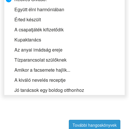
Együtt élni harmóniában
Érted készült
A csapatjáték kifizetődik
Kupaktanács
Az anyai imádság ereje
Tízparancsolat szülőknek
Amikor a facsemete hajlik...
A kiváló nevelés receptje
Jó tanácsok egy boldog otthonhoz
Feltétel nélküli szeretet
Elkötelezett házasság
Értelmet adni a házasságnak
További hangoskönyvek