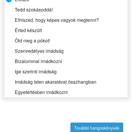
Tedd szokásoddá!
Elhiszed, hogy képes vagyok megtenni?
Érted készült
Öld meg a pókot!
Szenvedélyes imádság
Bizalommal imádkozni
Ige szerinti imádság
Imádság Isten akaratával összhangban
Egyetértésben imádkozni
A dicsőítés fontossága
Különleges imák
Érted készült
További hangoskönyvek