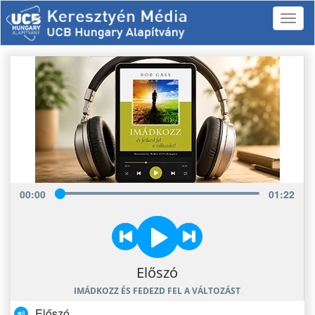
00
:
00
01
:
22
Előszó
IMÁDKOZZ ÉS FEDEZD FEL A VÁLTOZÁST
Előszó