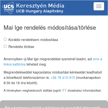
Mai Ige rendelés módosítása/törlése
Korábbi rendelésem módosítása
Rendelés törlése
Amennyiben új Mai Ige megrendelést szeretnél leadni, azt
erre a
linkre kattintva
teheted meg.
Megrendeléseddel kapcsolatos módosítási kéréseidet leadhatod
a következő telefonszámon is:
+36 78 415-915
(munkanapokon
8:30 és 16 óra között).
A törvényben meghatározott elállási jogról
ITT
olvashatsz információkat.
Ezt a honlapot a kiadó a hűséges és nagylelkű támogatók