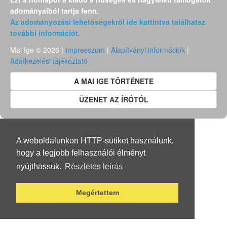
adományaiból tartja fenn.
Az adományozási lehetőségekről ide kattintva találhatsz
további információt.
Mai Ige © 2026 |
Impresszum
|
Alapítványi információk
|
Adatkezelési tájékoztató
A MAI IGE TÖRTÉNETE
ÜZENET AZ ÍRÓTÓL
A weboldalunkon HTTP-sütiket használunk,
hogy a legjobb felhasználói élményt
nyújthassuk.
Részletes leírás
Megértettem