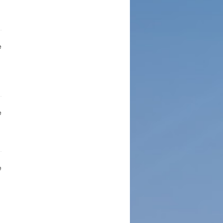
e
e
e