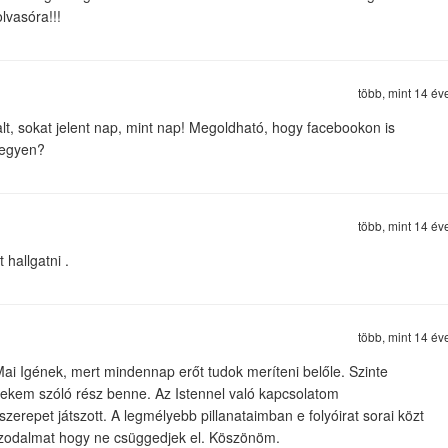
lvasóra!!!
több, mint 14 év
t, sokat jelent nap, mint nap! Megoldható, hogy facebookon is
legyen?
több, mint 14 év
hallgatni .
több, mint 14 év
i Igének, mert mindennap erőt tudok meríteni belőle. Szinte
ekem szóló rész benne. Az Istennel való kapcsolatom
erepet játszott. A legmélyebb pillanataimban e folyóirat sorai közt
izodalmat hogy ne csüggedjek el. Köszönöm.