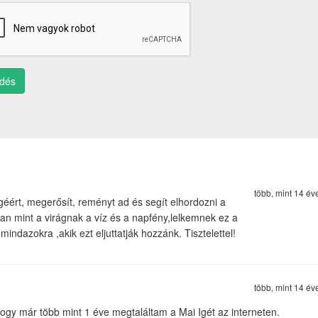
ldés
több, mint 14 év
éért, megerősít, reményt ad és segít elhordozni a
yan mint a virágnak a víz és a napfény,lelkemnek ez a
ndazokra ,akik ezt eljuttatják hozzánk. Tisztelettel!
több, mint 14 év
ogy már több mint 1 éve megtaláltam a Mai Igét az interneten.