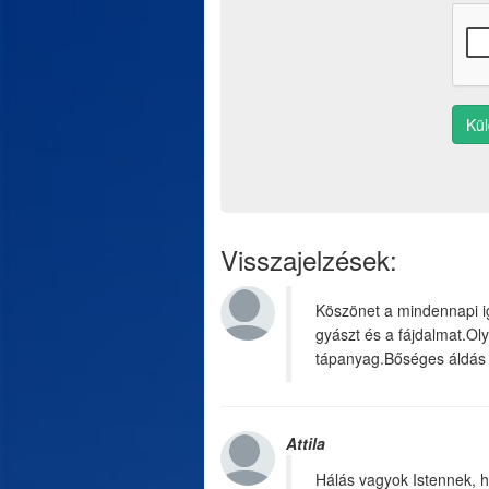
Kü
Visszajelzések:
Köszönet a mindennapi ig
gyászt és a fájdalmat.Ol
tápanyag.Bőséges áldás mi
Attila
Hálás vagyok Istennek, h