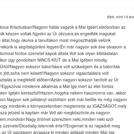
több, mint 14 év
Jézus Krisztusban!Nagyon hálás vagyok a Mai Igéért,elsősorban az
ik készen voltak figyelni az Úr Jézusra,és engedték magukat
em által,hogy okulva a tanultakon most megoszthatják velünk
i nekünk is segítségünkre legyen!Én már nagyon sok éve olvasom a
ommal fontos üzenetet kapok általa.Volt sok olyan kilátástalan
ikor úgy gondoltam NINCS KIÚT de a Mai Igében mindig
rtól!Nagyon sokszor bátorításra volt szükségem és a bátorítás
n jött,soha nem késett!!Nagyon sokszor vigasztalásra volt
sztalás a megfelelő időben!Aztán nagyon sokszor tanított az Úr
!!!Egyszóval mindenre alkalmas a Mai Ige,mert az élet fontos
 Isten Igéjén keresztül!Hiszem,hogyha nekem hasznomra van, akkor
lom.Nagyon sok példányt osztottam szét már belőle és még nagyon
i,hogy mindenki a környezetemben megismerje az IGAZSÁGOT,mely
issza jelzést is kaptam már.Volt aki megköszönte,és nagyon
velem,mondván:Nagy örömet szereztem neki,minden neki szól
z üzenete!Dicsőség Istennek érte!!!Engemet is ez ragadott meg
m az Úr gazdagon árrassza ki minden áldását minden Mai Ige