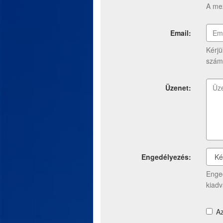
A mez
Email:
Kérjü
szám
Üzenet:
Engedélyezés:
Enged
kiad
A