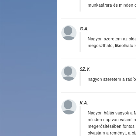
munkatársra és minden o
G.A.
Nagyon szeretem az oldal
megosztható, likeolható 
SZ.V.
nagyon szeretem a rádíot 
K.A.
Nagyon hálás vagyok a Ma
minden nap van valami n
megerősítésében fontos sz
olvastam a reményt, a b