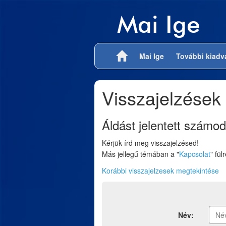
Mai Ige
Mai Ige
További kiad
Visszajelzések
Áldást jelentett számod
Kérjük írd meg visszajelzésed!
Más jellegű témában a "
Kapcsolat
" fül
Korábbi visszajelzesek megtekintése
Név: