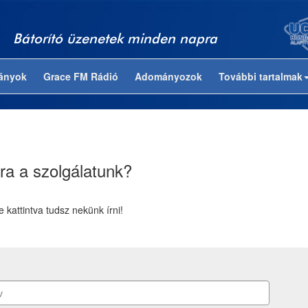
Bátorító üzenetek minden napra
ványok
Grace FM Rádió
Adományozok
További tartalmak
ra a szolgálatunk?
re kattintva tudsz nekünk írni!