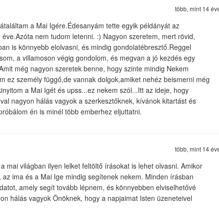
több, mint 14 év
átaláltam a Mai Igére.Édesanyám tette egyik példányát az
éve.Azóta nem tudom letenni. :) Nagyon szeretem, mert rövid,
ban is könnyebb elolvasni, és mindig gondolatébresztő.Reggel
lvasom, a villamoson végig gondolom, és megvan a jó kezdés egy
 Amit még nagyon szeretek benne, hogy szinte mindig Nekem
udom ez személy függő,de vannak dolgok,amiket nehéz beismerni még
kinyitom a Mai Igét és upss...ez nekem szól...Itt az ideje, hogy
óval nagyon hálás vagyok a szerkesztőknek, kívánok kitartást és
próbálom én is minél több emberhez eljuttatni.
több, mint 14 év
ai világban ilyen lelket feltöltő írásokat is lehet olvasni. Amikor
, az ima és a Mai Ige mindig segítenek nekem. Minden írásban
datot, amely segít tovább lépnem, és könnyebben elviselhetővé
agyon hálás vagyok Önöknek, hogy a napjaimat Isten üzeneteivel