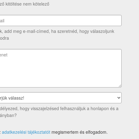
ő kitöltése nem kötelező
k, add meg e-mail-címed, ha szeretnéd, hogy válaszoljunk
odra
élyezed, hogy visszajelzésed felhasználjuk a honlapon és a
ványban?
z
adatkezelési tájékoztatót
megismertem és elfogadom.