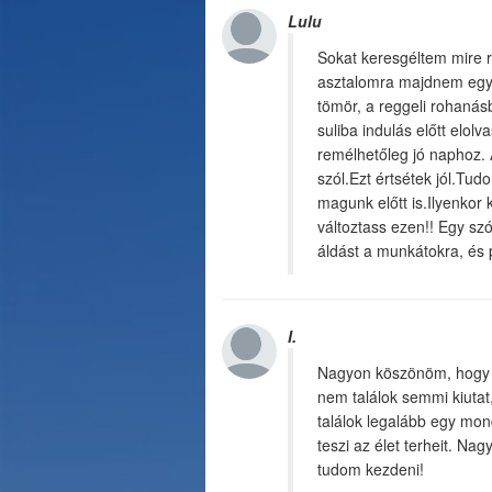
Lulu
Sokat keresgéltem mire r
asztalomra majdnem egy 
tömör, a reggeli rohanás
suliba indulás előtt elo
remélhetőleg jó naphoz.
szól.Ezt értsétek jól.T
magunk előtt is.Ilyenkor 
változtass ezen!! Egy sz
áldást a munkátokra, és 
I.
Nagyon köszönöm, hogy a m
nem találok semmi kiutat
találok legalább egy mon
teszi az élet terheit. N
tudom kezdeni!