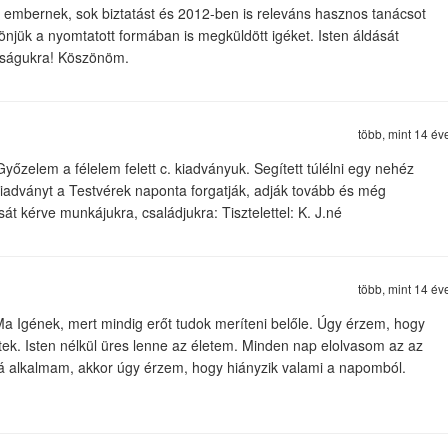
 embernek, sok biztatást és 2012-ben is releváns hasznos tanácsot
önjük a nyomtatott formában is megküldött igéket. Isten áldását
ságukra! Köszönöm.
több, mint 14 év
yőzelem a félelem felett c. kiadványuk. Segített túlélni egy nehéz
iadványt a Testvérek naponta forgatják, adják tovább és még
sát kérve munkájukra, családjukra: Tisztelettel: K. J.né
több, mint 14 év
a Igének, mert mindig erőt tudok meríteni belőle. Úgy érzem, hogy
k. Isten nélkül üres lenne az életem. Minden nap elolvasom az az
rá alkalmam, akkor úgy érzem, hogy hiányzik valami a napomból.