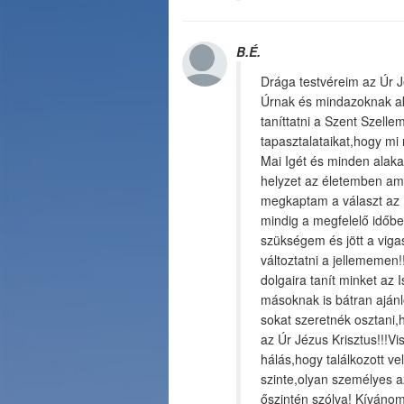
B.É.
Drága testvéreim az Úr 
Úrnak és mindazoknak ak
taníttatni a Szent Szell
tapasztalataikat,hogy m
Mai Igét és minden alakal
helyzet az életemben am
megkaptam a választ az Ú
mindig a megfelelő időbe
szükségem és jött a viga
változtatni a jellememen
dolgaira tanít minket az
másoknak is bátran aján
sokat szeretnék osztan
az Úr Jézus Krisztus!!!V
hálás,hogy találkozott 
szinte,olyan személyes a
őszintén szólva! Kíváno