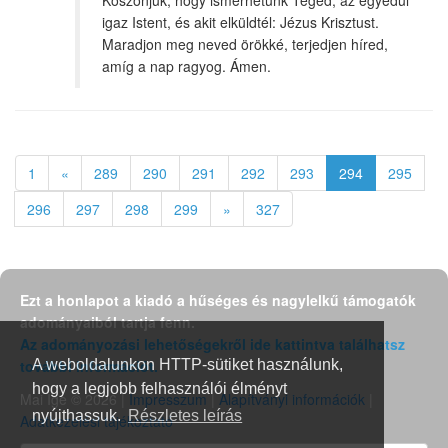
Köszönjük, hogy ismerhetünk Téged, az egyedül
igaz Istent, és akit elküldtél: Jézus Krisztust.
Maradjon meg neved örökké, terjedjen híred,
amíg a nap ragyog. Ámen.
1
«
289
290
291
292
293
294
295
296
297
298
299
»
327
Ezt a honlapot a kiadó a hűséges és nagylelkű támogatók
adományaiból tartja fenn.
Az adományozási lehetőségekről ide kattintva találhatsz
további információt.
A weboldalunkon HTTP-sütiket használunk,
hogy a legjobb felhasználói élményt
Mai Ige © 2026 |
Impresszum
|
Alapítványi információk
|
nyújthassuk.
Részletes leírás
Adatkezelési tájékoztató