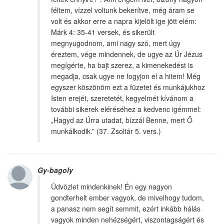
féltem, vízzel voltunk bekerítve, még áram se
volt és akkor erre a napra kijelölt ige jött elém:
Márk 4: 35-41 versek, és sikerült
megnyugodnom, ami nagy szó, mert úgy
éreztem, vége mindennek, de ugye az Úr Jézus
megígérte, ha bajt szerez, a kimenekedést is
megadja, csak ugye ne fogyjon el a hitem! Még
egyszer köszönöm ezt a füzetet és munkájukhoz
Isten erejét, szeretetét, kegyelmét kívánom a
további sikerek eléréséhez a kedvenc igémmel:
„Hagyd az Úrra utadat, bízzál Benne, mert Ő
munkálkodik.” (37. Zsoltár 5. vers.)
Gy-bagoly
Üdvözlet mindenkinek! Én egy nagyon
gondterhelt ember vagyok, de mivelhogy tudom,
a panasz nem segít semmit, ezért inkább hálás
vagyok minden nehézségért, viszontagságért és