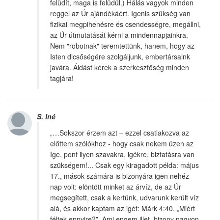
felüdít, maga is felüdül.) Hálás vagyok minden
reggel az Úr ajándékáért. Igenis szükség van
fizikai megpihenésre és csendességre, megállni,
az Úr útmutatását kérni a mindennapjainkra.
Nem "robotnak" teremtettünk, hanem, hogy az
Isten dicsőségére szolgáljunk, embertársaink
javára. Áldást kérek a szerkesztőség minden
tagjára!
S. Iné
„…Sokszor érzem azt – ezzel csatlakozva az
előttem szólókhoz - hogy csak nekem üzen az
Ige, pont ilyen szavakra, igékre, biztatásra van
szükségem!... Csak egy kiragadott példa: május
17., mások számára is bizonyára igen nehéz
nap volt: elöntött minket az árvíz, de az Úr
megsegített, csak a kertünk, udvarunk került víz
alá, és akkor kaptam az igét: Márk 4:40. „Miért
féltek ennyire?”. Ami engem illet, bizony nagyon