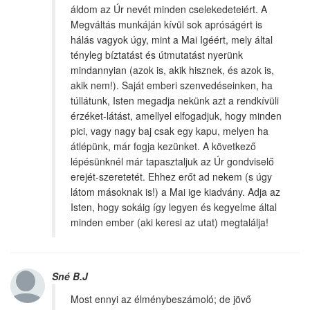
áldom az Úr nevét minden cselekedeteiért. A
Megváltás munkáján kívül sok apróságért is
hálás vagyok úgy, mint a Mai Igéért, mely által
tényleg bíztatást és útmutatást nyerünk
mindannyian (azok is, akik hisznek, és azok is,
akik nem!). Saját emberi szenvedéseinken, ha
túllátunk, Isten megadja nekünk azt a rendkívüli
érzéket-látást, amellyel elfogadjuk, hogy minden
pici, vagy nagy baj csak egy kapu, melyen ha
átlépünk, már fogja kezünket. A következő
lépésünknél már tapasztaljuk az Úr gondviselő
erejét-szeretetét. Ehhez erőt ad nekem (s úgy
látom másoknak is!) a Mai ige kiadvány. Adja az
Isten, hogy sokáig így legyen és kegyelme által
minden ember (aki keresi az utat) megtalálja!
Sné B.J
Most ennyi az élménybeszámoló; de jövő