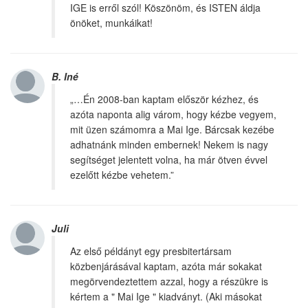
IGE is erről szól! Köszönöm, és ISTEN áldja
önöket, munkáikat!
B. Iné
„…Én 2008-ban kaptam először kézhez, és
azóta naponta alig várom, hogy kézbe vegyem,
mit üzen számomra a Mai Ige. Bárcsak kezébe
adhatnánk minden embernek! Nekem is nagy
segítséget jelentett volna, ha már ötven évvel
ezelőtt kézbe vehetem.”
Juli
Az első példányt egy presbitertársam
közbenjárásával kaptam, azóta már sokakat
megörvendeztettem azzal, hogy a részükre is
kértem a " Mai Ige " kiadványt. (Aki másokat