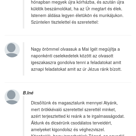
hónapban megyek újra kórházba, és azután újra
küldök beszámolókat, ha az Úr megtart és élek.
Istenem áldása legyen életükön és munkájukon.
Szüntelen tisztelettel és szeretettel:
Nagy örömmel olvassuk a Mai Igét megújítja a
naponkénti cselekedetek között az olvasott
igeszakaszra gondolva tenni a feladatokat amit
aznapi feladatokat amit az úr Jézus ránk bízott.
B.Iné
Dicsőítünk és magasztalunk mennyei Atyánk,
mert örökkévaló szeretettel szerettél minket,
azért terjesztetted ki reánk a te irgalmasságodat.
Áldunk és dicsérünk csodálatos terveidért,
amelyeket kigondolsz és véghezviszel.