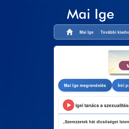
Mai Ige
Mai Ige
További kiad
Mai Ige megrendelés
Írói 
Igei tanács a szexualitá
„Szerezzetek hát dicsőséget Isten