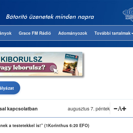
Bátorító üzenetek minden napra
ványok
Grace FM Rádió
Adományozok
További tartalmak
pályázat
ssal kapcsolatban
augusztus 7. péntek
nek a testetekkel is!” (1Korinthus 6:20 EFO)