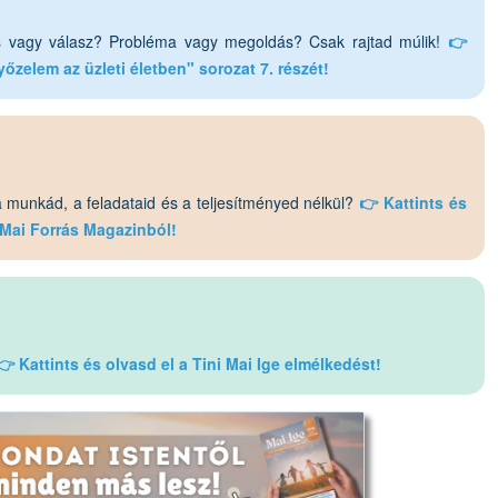
 vagy válasz? Probléma vagy megoldás? Csak rajtad múlik!
👉
őzelem az üzleti életben" sorozat 7. részét!
 munkád, a feladataid és a teljesítményed nélkül?
👉 Kattints és
a Mai Forrás Magazinból!
 Kattints és olvasd el a Tini Mai Ige elmélkedést!