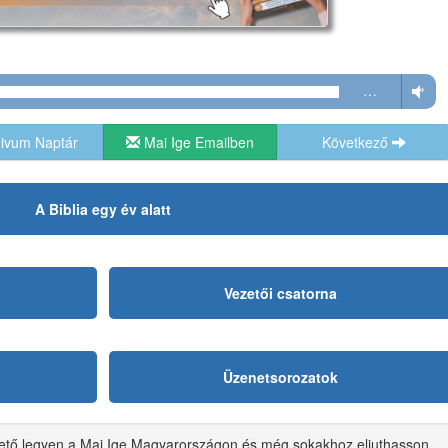
…
ivum Naptár
Mai Ige Emailben
Következő
A Biblia egy év alatt
Vezetői csatorna
Üzenetsorozatok
hető legyen a Mai Ige Magyarországon és még sokakhoz eljuthasson