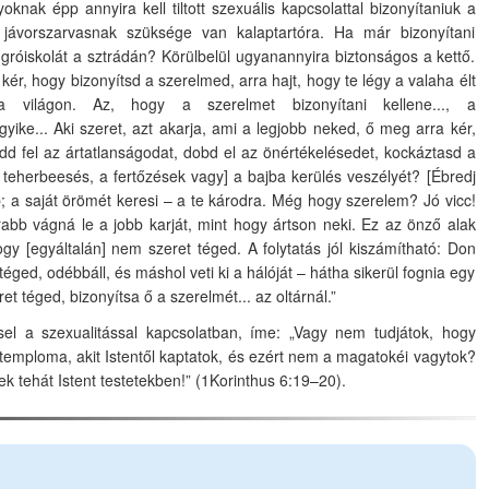
oknak épp annyira kell tiltott szexuális kapcsolattal bizonyítaniuk a
jávorszarvasnak szüksége van kalaptartóra. Ha már bizonyítani
gróiskolát a sztrádán? Körülbelül ugyanannyira biztonságos a kettő.
 kér, hogy bizonyítsd a szerelmed, arra hajt, hogy te légy a valaha élt
a világon. Az, hogy a szerelmet bizonyítani kellene..., a
ike... Aki szeret, azt akarja, ami a legjobb neked, ő meg arra kér,
dd fel az ártatlanságodat, dobd el az önértékelésedet, kockáztasd a
[a teherbeesés, a fertőzések vagy] a bajba kerülés veszélyét? [Ébredj
; a saját örömét keresi – a te károdra. Még hogy szerelem? Jó vicc!
rabb vágná le a jobb karját, mint hogy ártson neki. Ez az önző alak
hogy [egyáltalán] nem szeret téged. A folytatás jól kiszámítható: Don
téged, odébbáll, és máshol veti ki a hálóját – hátha sikerül fognia egy
t téged, bizonyítsa ő a szerelmét... az oltárnál.”
el a szexualitással kapcsolatban, íme: „Vagy nem tudjátok, hogy
 temploma, akit Istentől kaptatok, és ezért nem a magatokéi vagytok?
ek tehát Istent testetekben!” (1Korinthus 6:19–20).