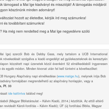
rjük támogasd a Mai Ige kiadványt és misszióját! A támogatás módjáról
Nagyon köszönünk minden adományt!
 változást hozott az életedbe, kérjük írd meg számunkra!
rni és továbbítani számunkra!
ét? Ha még nem rendelted meg a Mai Ige negyedévre szóló
i Ige) szerzői Bob és Debby Gass, mely tartalom a UCB International
ek növekedését szolgálva a kiadó engedélyt ad gyülekezeteknek és keresztyén
nlapon közzétett napi üzenetek közül évenként 52 elmélkedésből ingyenesen
n és egyéb módon. Minden kivonat után fel kell tüntetni a következőket:
CB Hungary Alapítvány napi elmélkedése (
www.maiige.hu
), melynek írója Bob
iadvány formájában megrendelhető az alapítvány honlapján, vagy a
, Pf. 33
rásait
ide kattintva
találod meg!
ításból (Magyar Bibliatársulat – Kálvin Kiadó, 2014.) közöltük. Az ettől eltérő
an revideált Károli-fordítás – Kálvin Kiadó); ÚF (új fordítású Biblia, Magyar