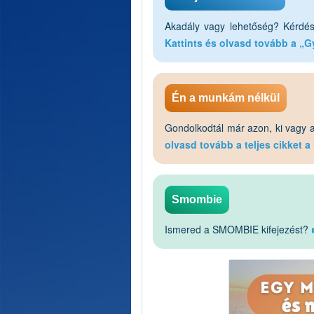
Akadály vagy lehetőség? Kérdés
Kattints és olvasd tovább a „Gy
Én a munkám nélkül
Gondolkodtál már azon, ki vagy a
olvasd tovább a teljes cikket 
Smombie
Ismered a SMOMBIE kifejezést?
