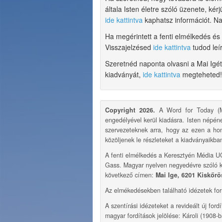
általa Isten életre szóló üzenete, ké
ide kattintva
kaphatsz információt. 
Ha megérintett a fenti elmélkedés és
Visszajelzésed
ide kattintva
tudod leí
Szeretnéd naponta olvasni a Mai Ig
kiadványát,
ide kattintva
megteheted!
Copyright 2026.
A Word for Today (Ma
engedélyével kerül kiadásra. Isten népén
szervezeteknek arra, hogy az ezen a ho
közöljenek le részleteket a kiadványaikba
A fenti elmélkedés a Keresztyén Média U
Gass. Magyar nyelven negyedévre szóló k
következő címen:
Mai Ige, 6201 Kiskőrös
Az elmékedésekben található idézetek for
A szentírási idézeteket a revideált új ford
magyar fordítások jelölése: Károli (1908-b