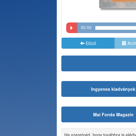
00:00
Előző
Arch
Ingyenes kiadványok
Mai Forrás Magazin
Ha szeretnéd, hogy továbbra is elér