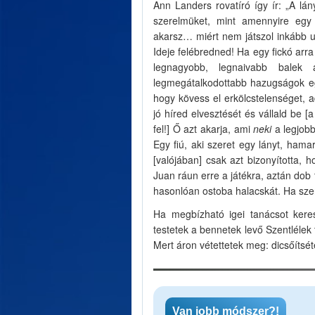
Ann Landers rovatíró így ír: „A lány
szerelmüket, mint amennyire egy 
akarsz… miért nem játszol inkább u
Ideje felébredned! Ha egy fickó arra
legnagyobb, legnaivabb balek 
legmegátalkodottabb hazugságok egy
hogy kövess el erkölcstelenséget, a
jó híred elvesztését és vállald be 
fel!] Ő azt akarja, ami
neki
a legjobb
Egy fiú, aki szeret egy lányt, hama
[valójában] csak azt bizonyította, 
Juan ráun erre a játékra, aztán dob 
hasonlóan ostoba halacskát. Ha szere
Ha megbízható igei tanácsot keres
testetek a bennetek levő Szentlélek
Mert áron vétettetek meg: dicsőítsét
Van jobb módszer?!