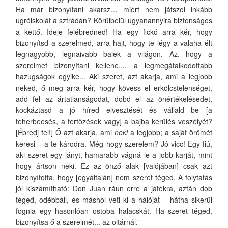
Ha már bizonyítani akarsz… miért nem játszol inkább
ugróiskolát a sztrádán? Körülbelül ugyanannyira biztonságos
a kettő. Ideje felébredned! Ha egy fickó arra kér, hogy
bizonyítsd a szerelmed, arra hajt, hogy te légy a valaha élt
legnagyobb, legnaivabb balek a világon. Az, hogy a
szerelmet bizonyítani kellene..., a legmegátalkodottabb
hazugságok egyike... Aki szeret, azt akarja, ami a legjobb
neked, ő meg arra kér, hogy kövess el erkölcstelenséget,
add fel az ártatlanságodat, dobd el az önértékelésedet,
kockáztasd a jó híred elvesztését és vállald be [a
teherbeesés, a fertőzések vagy] a bajba kerülés veszélyét?
[Ébredj fel!] Ő azt akarja, ami
neki
a legjobb; a saját örömét
keresi – a te károdra. Még hogy szerelem? Jó vicc! Egy fiú,
aki szeret egy lányt, hamarabb vágná le a jobb karját, mint
hogy ártson neki. Ez az önző alak [valójában] csak azt
bizonyította, hogy [egyáltalán] nem szeret téged. A folytatás
jól kiszámítható: Don Juan ráun erre a játékra, aztán dob
téged, odébbáll, és máshol veti ki a hálóját – hátha sikerül
fognia egy hasonlóan ostoba halacskát. Ha szeret téged,
bizonyítsa ő a szerelmét... az oltárnál.”