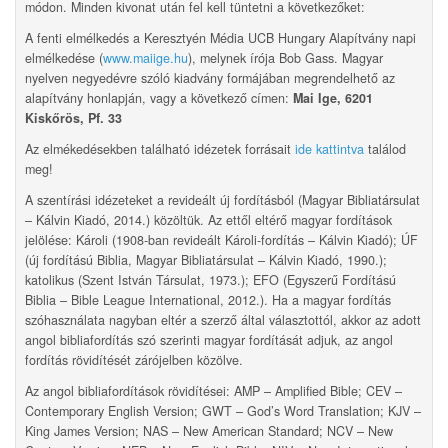
módon. Minden kivonat után fel kell tüntetni a következőket:
A fenti elmélkedés a Keresztyén Média UCB Hungary Alapítvány napi
elmélkedése (
www.maiige.hu
), melynek írója Bob Gass. Magyar
nyelven negyedévre szóló kiadvány formájában megrendelhető az
alapítvány honlapján, vagy a következő címen:
Mai Ige, 6201
Kiskőrös, Pf. 33
Az elmékedésekben található idézetek forrásait
ide kattintva
találod
meg!
A szentírási idézeteket a revideált új fordításból (Magyar Bibliatársulat
– Kálvin Kiadó, 2014.) közöltük. Az ettől eltérő magyar fordítások
jelölése: Károli (1908-ban revideált Károli-fordítás – Kálvin Kiadó); ÚF
(új fordítású Biblia, Magyar Bibliatársulat – Kálvin Kiadó, 1990.);
katolikus (Szent István Társulat, 1973.); EFO (Egyszerű Fordítású
Biblia – Bible League International, 2012.). Ha a magyar fordítás
szóhasználata nagyban eltér a szerző által választottól, akkor az adott
angol bibliafordítás szó szerinti magyar fordítását adjuk, az angol
fordítás rövidítését zárójelben közölve.
Az angol bibliafordítások rövidítései: AMP – Amplified Bible; CEV –
Contemporary English Version; GWT – God’s Word Translation; KJV –
King James Version; NAS – New American Standard; NCV – New