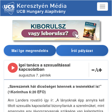
Mai Ige megrendelés
Írói pályázat
Igei tanács a szexualitással
kapcsolatban
augusztus 7. péntek
„Szerezzetek hát dicsőséget Istennek a testetekkel is!”
(1Korinthus 6:20 EFO)
Ann Landers rovatíró így ír: „A lányoknak épp annyira kell
tiltott szexuális kapcsolattal bizonyítaniuk a szerelmüket, mint
amennyire egy jávorszarvasnak szüksége van kalaptartóra.