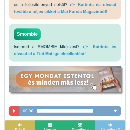
és a teljesítményed nélkül?
👉 Kattints és olvasd
tovább a teljes cikket a Mai Forrás Magazinból!
Smombie
Ismered a SMOMBIE kifejezést?
👉 Kattints és
olvasd el a Tini Mai Ige elmélkedést!
00:00
…
Előző
Naptár
Emailben
Következő