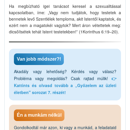
Ha megbízható igei tanácsot keresel a szexualitással
kapcsolatban, íme: „Vagy nem tudjátok, hogy testetek a
bennetek levő Szentlélek temploma, akit Istentől kaptatok, és
ezért nem a magatokéi vagytok? Mert áron vétettetek meg:
dicsőítsétek tehát Istent testetekben!” (1Korinthus 6:19–20).
Van jobb módszer?!
Akadály vagy lehetőség? Kérdés vagy válasz?
Probléma vagy megoldás? Csak rajtad múlik!
👉
Kattints és olvasd tovább a „Győzelem az üzleti
életben" sorozat 7. részét!
Én a munkám nélkül
Gondolkodtál már azon, ki vagy a munkád, a feladataid