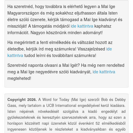
Ha szeretnéd, hogy továbbra is elérhető legyen a Mai Ige
Magyarországon és még sokakhoz eljuthasson általa Isten
életre szóló üzenete, kérjük támogasd a Mai Ige kiadványt és
misszióját! A támogatás módjáról
ide kattintva
kaphatsz
információt. Nagyon köszönünk minden adományt!
Ha megérintett a fenti elmélkedés és változást hozott az
életedbe, kérjük írd meg számunkra! Visszajelzésed
ide
kattintva
tudod leírni és továbbítani számunkra!
Szeretnéd naponta olvasni a Mai Igét? Ha még nem rendelted
meg a Mai Ige negyedévre szóló kiadványát,
ide kattintva
megteheted!
Copyright 2026.
A Word for Today (Mai Ige) szerzői Bob és Debby
Gass, mely tartalom a UCB International engedélyével kerül kiadásra.
Isten népének növekedését szolgálva a kiadó engedélyt ad
gyülekezeteknek és keresztyén szervezeteknek arra, hogy az ezen a
honlapon közzétett napi üzenetek közül évenként 52 elmélkedésből
ingyenesen közöljenek le részleteket a kiadványaikban és egyéb