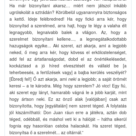
Ha már bizonyítani akarsz… miért nem játszol inkább
ugróiskolát a sztrádán? Körülbelül ugyanannyira biztonságos
a kettő. Ideje felébredned! Ha egy fickó arra kér, hogy
bizonyítsd a szerelmed, arra hajt, hogy te légy a valaha élt
legnagyobb, legnaivabb balek a világon. Az, hogy a
szerelmet bizonyítani kellene..., a legmegátalkodottabb
hazugságok egyike... Aki szeret, azt akarja, ami a legjobb
neked, ő meg arra kér, hogy kövess el erkölcstelenséget,
add fel az ártatlanságodat, dobd el az önértékelésedet,
kockáztasd a jó híred elvesztését és vállald be [a
teherbeesés, a fertőzések vagy] a bajba kerülés veszélyét?
[Ébredj fel!] Ő azt akarja, ami
neki
a legjobb; a saját örömét
keresi – a te károdra. Még hogy szerelem? Jó vicc! Egy fiú,
aki szeret egy lányt, hamarabb vágná le a jobb karját, mint
hogy ártson neki. Ez az önző alak [valójában] csak azt
bizonyította, hogy [egyáltalán] nem szeret téged. A folytatás
jól kiszámítható: Don Juan ráun erre a játékra, aztán dob
téged, odébbáll, és máshol veti ki a hálóját – hátha sikerül
fognia egy hasonlóan ostoba halacskát. Ha szeret téged,
bizonyítsa ő a szerelmét... az oltárnál.”