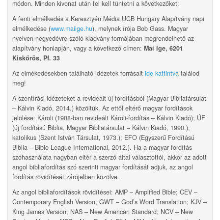
módon. Minden kivonat után fel kell tüntetni a következőket:
A fenti elmélkedés a Keresztyén Média UCB Hungary Alapítvány napi
elmélkedése (
www.maiige.hu
), melynek írója Bob Gass. Magyar
nyelven negyedévre szóló kiadvány formájában megrendelhető az
alapítvány honlapján, vagy a következő címen:
Mai Ige, 6201
Kiskőrös, Pf. 33
Az elmékedésekben található idézetek forrásait
ide kattintva
találod
meg!
A szentírási idézeteket a revideált új fordításból (Magyar Bibliatársulat
– Kálvin Kiadó, 2014.) közöltük. Az ettől eltérő magyar fordítások
jelölése: Károli (1908-ban revideált Károli-fordítás – Kálvin Kiadó); ÚF
(új fordítású Biblia, Magyar Bibliatársulat – Kálvin Kiadó, 1990.);
katolikus (Szent István Társulat, 1973.); EFO (Egyszerű Fordítású
Biblia – Bible League International, 2012.). Ha a magyar fordítás
szóhasználata nagyban eltér a szerző által választottól, akkor az adott
angol bibliafordítás szó szerinti magyar fordítását adjuk, az angol
fordítás rövidítését zárójelben közölve.
Az angol bibliafordítások rövidítései: AMP – Amplified Bible; CEV –
Contemporary English Version; GWT – God’s Word Translation; KJV –
King James Version; NAS – New American Standard; NCV – New