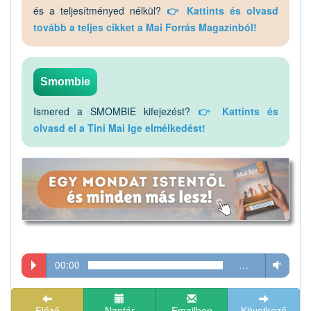
és a teljesítményed nélkül?
👉 Kattints és olvasd
tovább a teljes cikket a Mai Forrás Magazinból!
Smombie
Ismered a SMOMBIE kifejezést?
👉 Kattints és
olvasd el a Tini Mai Ige elmélkedést!
00:00
…
Előző
Naptár
Emailben
Következő