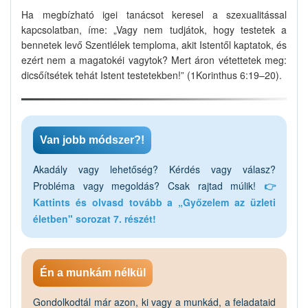
Ha megbízható igei tanácsot keresel a szexualitással
kapcsolatban, íme: „Vagy nem tudjátok, hogy testetek a
bennetek levő Szentlélek temploma, akit Istentől kaptatok, és
ezért nem a magatokéi vagytok? Mert áron vétettetek meg:
dicsőítsétek tehát Istent testetekben!” (1Korinthus 6:19–20).
Van jobb módszer?!
Akadály vagy lehetőség? Kérdés vagy válasz?
Probléma vagy megoldás? Csak rajtad múlik!
👉
Kattints és olvasd tovább a „Győzelem az üzleti
életben" sorozat 7. részét!
Én a munkám nélkül
Gondolkodtál már azon, ki vagy a munkád, a feladataid