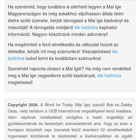
Ha szeretnéd, hogy továbbra is elérhető legyen a Mai Ige
Magyarországon és még sokakhoz eljuthasson általa Isten
életre szóló üzenete, kérjük támogasd a Mai Ige kiadványt és
misszióját! A támogatás módjáról
ide kattintva
kaphatsz
információt. Nagyon köszönünk minden adományt!
Ha megérintett a fenti elmélkedés és változást hozott az
életedbe, kérjük írd meg számunkra! Visszajelzésed
ide
kattintva
tudod leírni és továbbítani számunkra!
Szeretnéd naponta olvasni a Mai Igét? Ha még nem rendelted
meg a Mai Ige negyedévre szóló kiadványát,
ide kattintva
megteheted!
Copyright 2026.
A Word for Today (Mai Ige) szerzői Bob és Debby
Gass, mely tartalom a UCB International engedélyével kerül kiadásra.
Isten népének növekedését szolgálva a kiadó engedélyt ad
gyülekezeteknek és keresztyén szervezeteknek arra, hogy az ezen a
honlapon közzétett napi üzenetek közül évenként 52 elmélkedésből
ingyenesen közöljenek le részleteket a kiadványaikban és egyéb