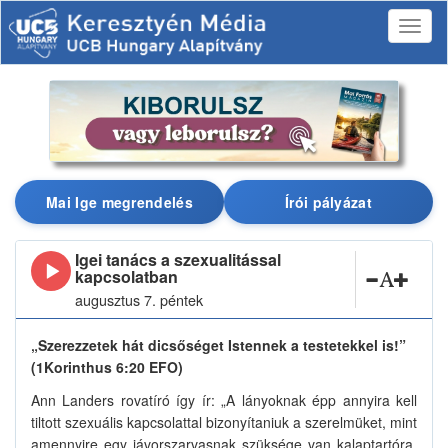
Mai Ige megrendelés
Írói pályázat
Igei tanács a szexualitással
kapcsolatban
augusztus 7. péntek
„Szerezzetek hát dicsőséget Istennek a testetekkel is!”
(1Korinthus 6:20 EFO)
Ann Landers rovatíró így ír: „A lányoknak épp annyira kell
tiltott szexuális kapcsolattal bizonyítaniuk a szerelmüket, mint
amennyire egy jávorszarvasnak szüksége van kalaptartóra.